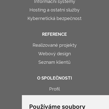
Informační systémy
Hosting a ostatní služby
Kybernetická bezpečnost
REFERENCE
Realizované projekty
Webový design
Seznam klientů
O SPOLEČNOSTI
Profil
Novinky
Používáme soubory
Kariéra