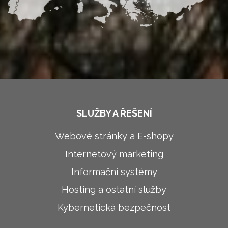
SLUŽBY A ŘEŠENÍ
Webové stránky a E-shopy
Internetový marketing
Informační systémy
Hosting a ostatní služby
Kybernetická bezpečnost