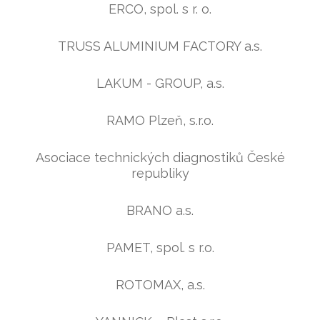
ERCO, spol. s r. o.
TRUSS ALUMINIUM FACTORY a.s.
LAKUM - GROUP, a.s.
RAMO Plzeň, s.r.o.
Asociace technických diagnostiků České
republiky
BRANO a.s.
PAMET, spol. s r.o.
ROTOMAX, a.s.