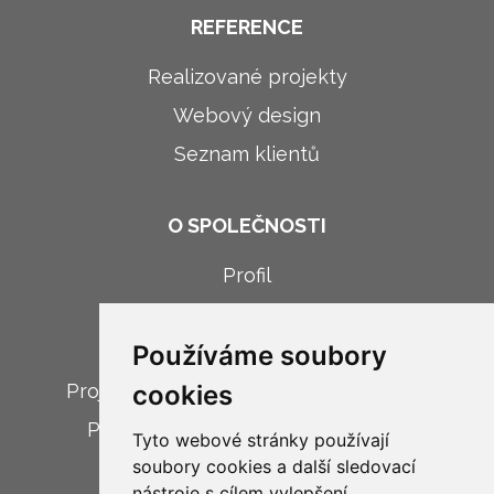
REFERENCE
Realizované projekty
Webový design
Seznam klientů
O SPOLEČNOSTI
Profil
Novinky
Používáme soubory
Kariéra
Projekt: Digitalizace firemních procesů
cookies
Projekt: Implementace modulu VR
Tyto webové stránky používají
soubory cookies a další sledovací
nástroje s cílem vylepšení