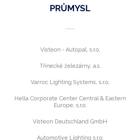
PRŮMYSL
VZDĚLÁVÁNÍ A KULTURA
STAVEBNICTVÍ
Visteon - Autopal, s.r.o.
IT A MARKETING
Třinecké železárny, a.s.
ZDRAVOTNICTVÍ
OSTATNÍ
Varroc Lighting Systems, s.r.o.
Hella Corporate Center Central & Eastern
Europe, s.r.o.
Visteon Deutschland GmbH
Automotive Lighting s.r.o.