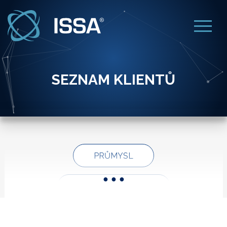
SEZNAM KLIENTŮ
PRŮMYSL
OBCHOD A FINANCE
GASTRONOMIE
SLUŽBY