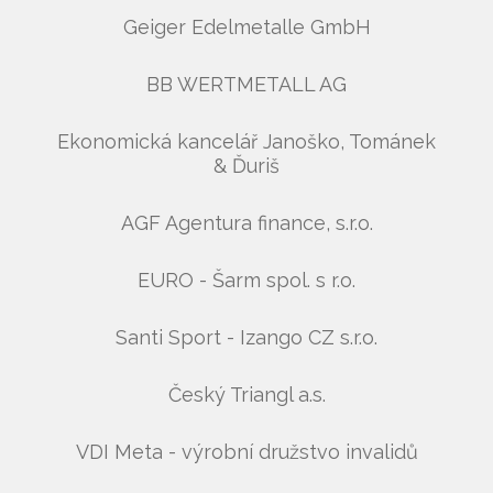
Geiger Edelmetalle GmbH
BB WERTMETALL AG
Ekonomická kancelář Janoško, Tománek
& Ďuriš
AGF Agentura finance, s.r.o.
EURO - Šarm spol. s r.o.
Santi Sport - Izango CZ s.r.o.
Český Triangl a.s.
VDI Meta - výrobní družstvo invalidů