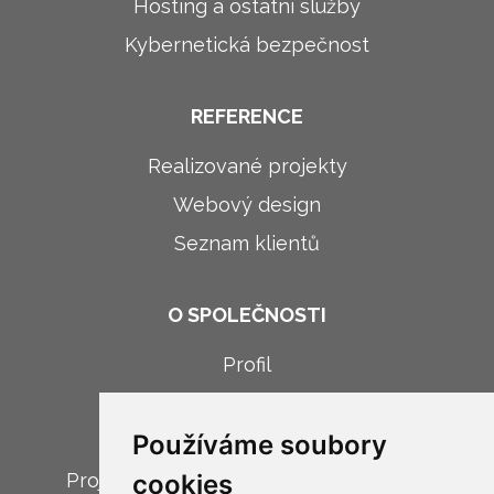
Hosting a ostatní služby
Kybernetická bezpečnost
REFERENCE
Realizované projekty
Webový design
Seznam klientů
O SPOLEČNOSTI
Profil
Novinky
Používáme soubory
Kariéra
Projekt: Digitalizace firemních procesů
cookies