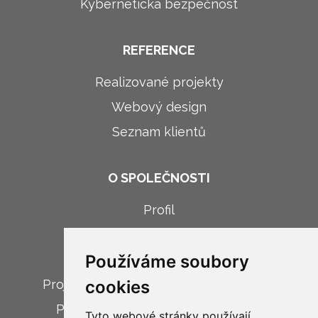
Kybernetická bezpečnost
REFERENCE
Realizované projekty
Webový design
Seznam klientů
O SPOLEČNOSTI
Profil
Novinky
Používáme soubory
Kariéra
Projekt: Digitalizace firemních procesů
cookies
Projekt: Implementace modulu VR
Tyto webové stránky používají