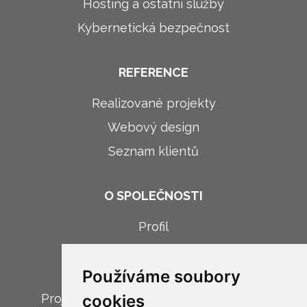
Hosting a ostatní služby
Kybernetická bezpečnost
REFERENCE
Realizované projekty
Webový design
Seznam klientů
O SPOLEČNOSTI
Profil
Novinky
Používáme soubory
Kariéra
Projekt: Digitalizace firemních procesů
cookies