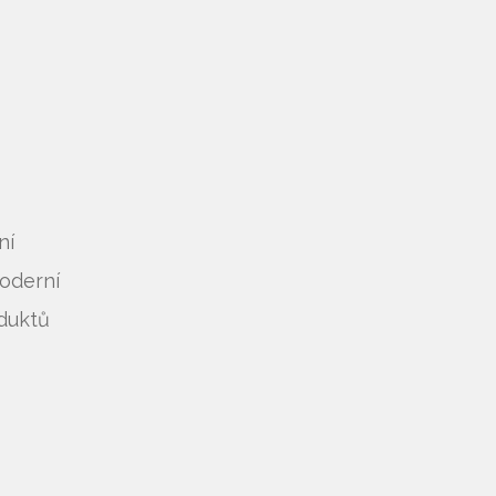
ní
moderní
oduktů