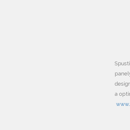
Spust
panely
design
a opti
www.