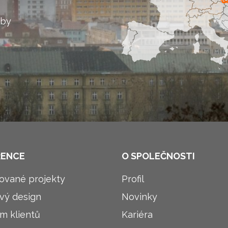
žby
RENCE
O SPOLEČNOSTI
zované projekty
Profil
ý design
Novinky
m klientů
Kariéra